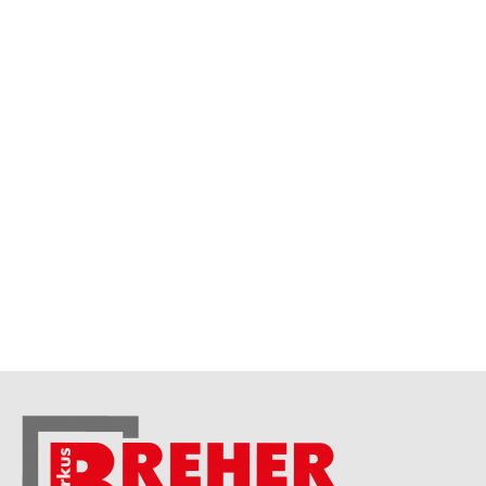
Tel: 08376 97526
Fax: 08376 97527
info@breher-fenster-haustueren.de